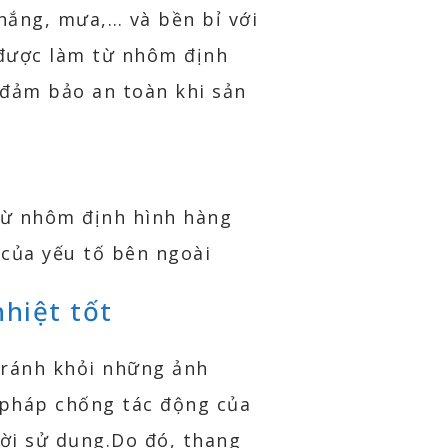
 nắng, mưa,… và bền bỉ với
 được làm từ nhôm định
ệuđảm bảo an toàn khi sản
từ nhôm định hình hàng
 của yếu tố bên ngoài
hiệt tốt
tránh khỏi những ảnh
n pháp chống tác động của
ười sử dụng.Do đó, thang